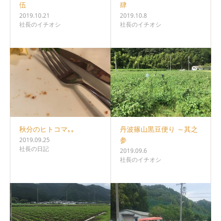
伍
肆
2019.10.21
2019.10.8
社長のイチオシ
社長のイチオシ
秋分のヒトコマ｡｡
丹波篠山黒豆便り ～其之
参
2019.09.25
社長の日記
2019.09.6
社長のイチオシ