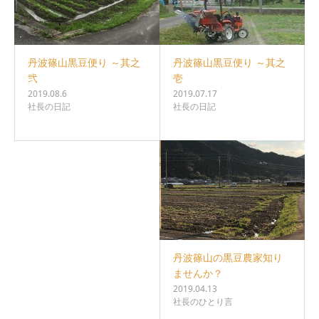
丹波篠山黒豆便り ～其之
丹波篠山黒豆便り ～其之
壱
弐
2019.07.17
2019.08.6
社長の日記
社長の日記
丹波篠山の黒豆農家知り
ませんか？
2019.04.13
社長のひとり言