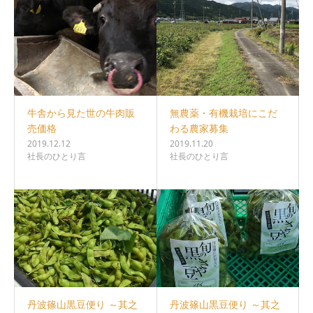
牛舎から見た世の牛肉販
無農薬・有機栽培にこだ
売価格
わる農家募集
2019.12.12
2019.11.20
社長のひとり言
社長のひとり言
丹波篠山黒豆便り ～其之
丹波篠山黒豆便り ～其之