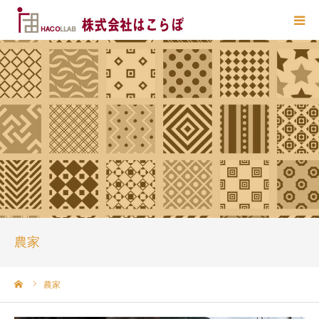
HOME
はこらぼ とは？
業務一覧
主要提携先
お問い合わせ
農家
ーム
農家