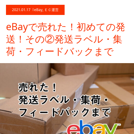
2021.01.17
eBay
,
ＥＣ運営
eBayで売れた！初めての発
送！その②発送ラベル・集
荷・フィードバックまで