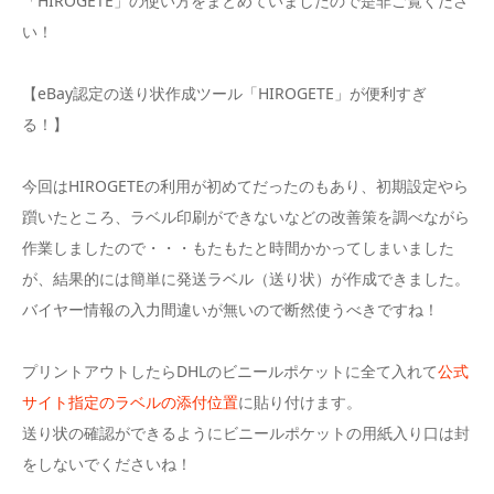
「HIROGETE」の使い方をまとめていましたので是非ご覧くださ
い！
【eBay認定の送り状作成ツール「HIROGETE」が便利すぎ
る！】
今回はHIROGETEの利用が初めてだったのもあり、初期設定やら
躓いたところ、ラベル印刷ができないなどの改善策を調べながら
作業しましたので・・・もたもたと時間かかってしまいました
が、結果的には簡単に発送ラベル（送り状）が作成できました。
バイヤー情報の入力間違いが無いので断然使うべきですね！
プリントアウトしたらDHLのビニールポケットに全て入れて
公式
サイト指定のラベルの添付位置
に貼り付けます。
送り状の確認ができるようにビニールポケットの用紙入り口は封
をしないでくださいね！