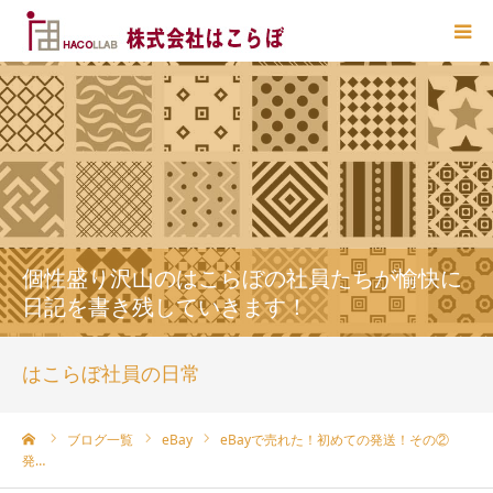
HOME
はこらぼ とは？
業務一覧
個性盛り沢山のはこらぼの社員たちが愉快に
主要提携先
日記を書き残していきます！
お問い合わせ
はこらぼ社員の日常
ーム
ブログ一覧
eBay
eBayで売れた！初めての発送！その②
発…