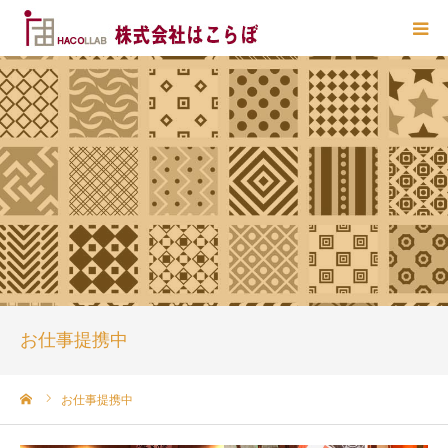
HOME
はこらぼ とは？
業務一覧
主要提携先
お問い合わせ
お仕事提携中
ーム
お仕事提携中