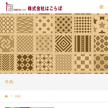
HOME
はこらぼ とは？
業務一覧
主要提携先
お問い合わせ
牛肉
ーム
牛肉